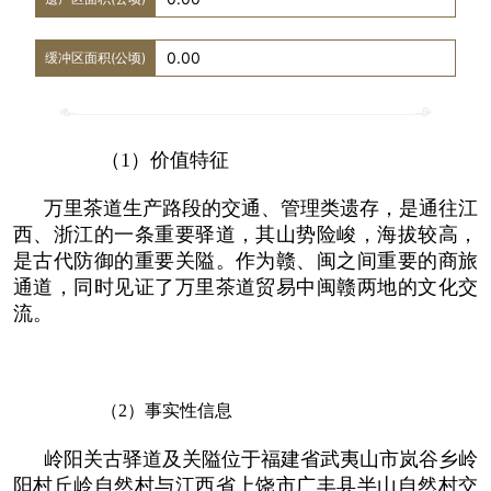
0.00
缓冲区面积(公顷)
（1）
价值特征
万里茶道生产路段的交通、管理类遗存，是通往江
西、浙江的一条重要驿道，其山势险峻，海拔较高，
是古代防御的重要关隘。作为赣、闽之间重要的商旅
通道，同时见证了万里茶道贸易中闽赣两地的文化交
流。
（2）
事实性信息
岭阳关古驿道及关隘位于福建省武夷山市岚谷乡岭
阳村丘岭自然村与江西省上饶市广丰县半山自然村交