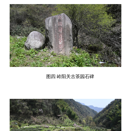
图四 岭阳关古茶园石碑