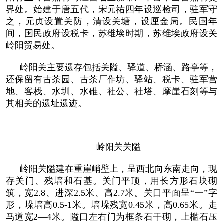
界处。始建于唐五代，宋元祐四年设巡检司，驻军守
之，元贞设置关防，清设关塘，设厘金局。民国年
间，国民政府设税卡，苏维埃时期，苏维埃政府设关
岭阳贸易处。
岭阳关主要遗存包括关隘、驿道、桥涵、路亭等，
还保留有古茶园、古茶厂作坊、驿站、税卡、驻军营
地、客栈、水圳、水碓、社公、社塔、摩崖石刻等与
其相关的遗址遗迹。
岭阳关关隘
岭阳关隘建在重崖峭壁上，呈西北向东南走向，现
存关门、残墙和石基。关门平顶，用长方形石块砌
筑，宽2.8、进深2.5米、高2.7米。关口平面呈“一”字
形，垛墙高0.5-1米。墙垛残宽0.45米，高0.65米。走
马道宽2—4米。隘口左右门为框条石干砌，上槛石压