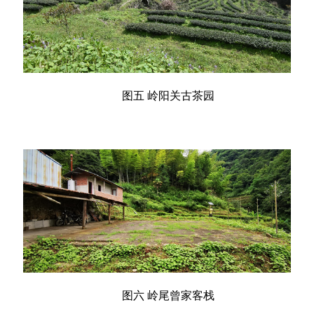
图五 岭阳关古茶园
图六 岭尾曾家客栈