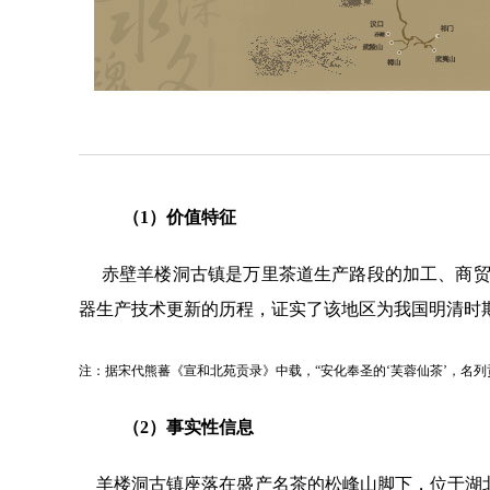
（1）价值特征
赤壁羊楼洞古镇是万里茶道生产路段的加工、商贸类
器生产技术更新的历程，证实了该地区为我国明清时
注：
据宋代熊蕃《宣和北苑贡录》中载，
“安化奉圣的‘芙蓉
仙茶
’，名列
（2）事实性信息
羊楼洞古镇座落在盛产名茶的松峰山脚下，位于湖北省