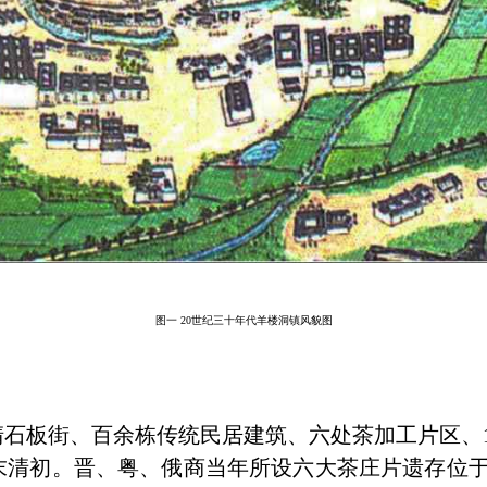
图一
20世纪三十年代羊楼洞镇风貌图
石板街、百余栋传统民居建筑、六处茶加工片区、
末清初。晋、粤、俄商当年所设六大茶庄片遗存位于