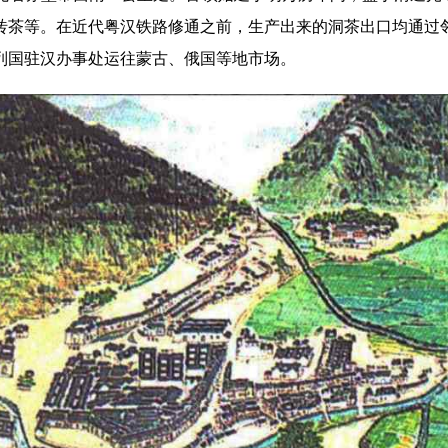
砖茶等。在近代粤汉铁路修通之前，生产出来的洞茶出口均通过
列国驻汉办事处运往蒙古、俄国等地市场。