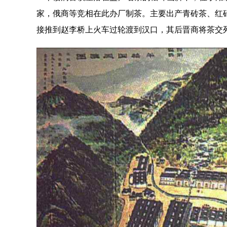
家，俄商等竞相在此办厂制茶。主要出产青砖茶、红
接推到赵李桥上火车过轮渡到汉口，其后晋商将茶交