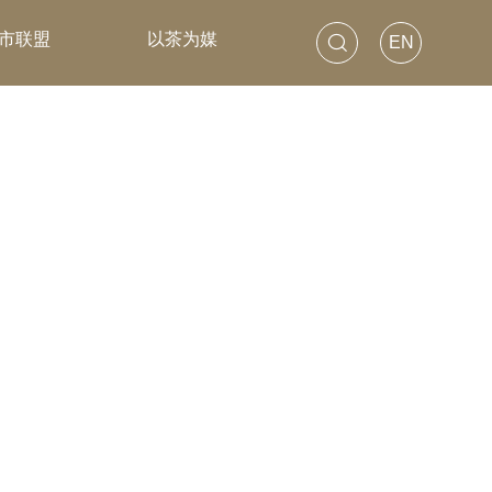
市联盟
以茶为媒
EN