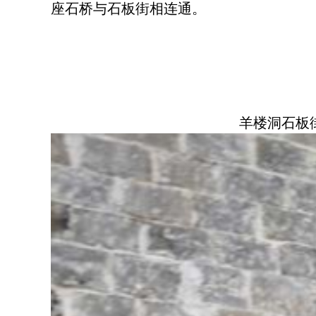
座石桥与石板街相连通。
羊楼洞石板街