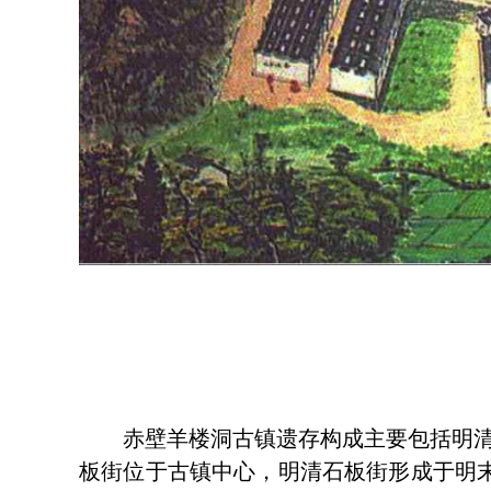
赤壁羊楼洞古镇遗存构成主要包括明清
板街位于古镇中心，明清石板街形成于明